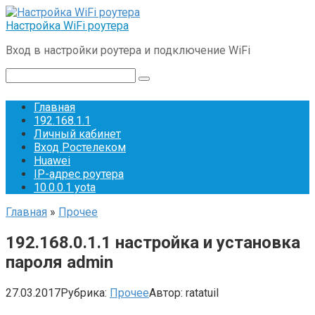
Перейти
к
Настройка WiFi роутера
контенту
Вход в настройки роутера и подключение WiFi
Поиск:
Главная
192.168.1.1
Личный кабинет
Вход Ростелеком
Huawei
IP-адрес роутера
10.0.0.1 yota
Главная
»
Прочее
192.168.0.1.1 настройка и установка
пароля admin
27.03.2017
Рубрика:
Прочее
Автор:
ratatuil