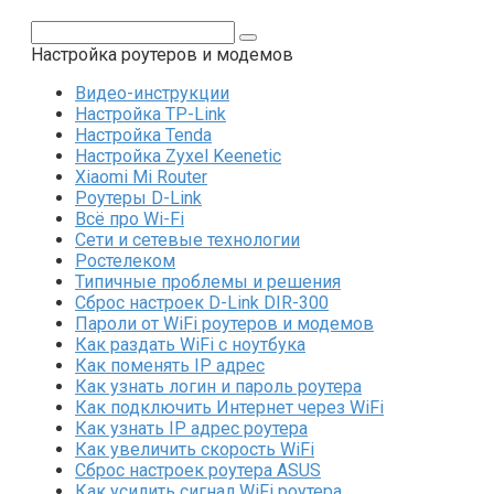
Поиск:
Настройка роутеров и модемов
Видео-инструкции
Настройка TP-Link
Настройка Tenda
Настройка Zyxel Keenetic
Xiaomi Mi Router
Роутеры D-Link
Всё про Wi-Fi
Сети и сетевые технологии
Ростелеком
Типичные проблемы и решения
Сброс настроек D-Link DIR-300
Пароли от WiFi роутеров и модемов
Как раздать WiFi с ноутбука
Как поменять IP адрес
Как узнать логин и пароль роутера
Как подключить Интернет через WiFi
Как узнать IP адрес роутера
Как увеличить скорость WiFi
Сброс настроек роутера ASUS
Как усилить сигнал WiFi роутера