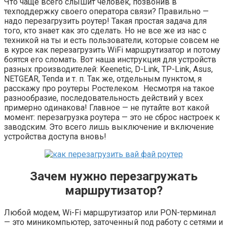
Что чаще всего слышит человек, позвонив в
техподдержку своего оператора связи? Правильно —
надо перезагрузить роутер! Такая простая задача для
того, кто знает как это сделать. Но не все же из нас с
техникой на ты и есть пользователи, которые совсем не
в курсе как перезагрузить WiFi маршрутизатор и потому
боятся его сломать. Вот наша инструкция для устройств
разных производителей: Keenetic, D-Link, TP-Link, Asus,
NETGEAR, Tenda и т. п. Так же, отдельным пунктом, я
расскажу про роутеры Ростелеком. Несмотря на такое
разнообразие, последовательность действий у всех
примерно одинакова! Главное — не путайте вот какой
момент: перезагрузка роутера — это не сброс настроек к
заводским. Это всего лишь выключение и включение
устройства доступа вновь!
Зачем нужно перезагружать
маршрутизатор?
Любой модем, Wi-Fi маршрутизатор или PON-терминал
— это миникомпьютер, заточенный под работу с сетями и