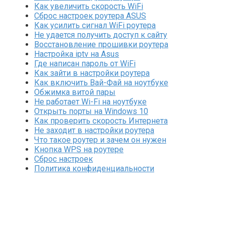
Как увеличить скорость WiFi
Сброс настроек роутера ASUS
Как усилить сигнал WiFi роутера
Не удается получить доступ к сайту
Восстановление прошивки роутера
Настройка iptv на Asus
Где написан пароль от WiFi
Как зайти в настройки роутера
Как включить Вай-Фай на ноутбуке
Обжимка витой пары
Не работает Wi-Fi на ноутбуке
Открыть порты на Windows 10
Как проверить скорость Интернета
Не заходит в настройки роутера
Что такое роутер и зачем он нужен
Кнопка WPS на роутере
Сброс настроек
Политика конфиденциальности