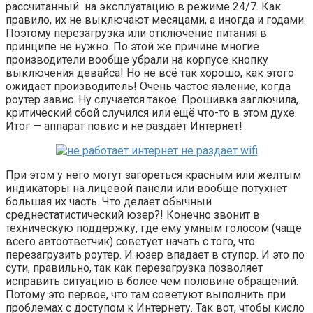
рассчитанный на эксплуатацию в режиме 24/7. Как
правило, их не выключают месяцами, а иногда и годами.
Поэтому перезагрузка или отключение питания в
принципе не нужно. По этой же причине многие
производители вообще убрали на корпусе кнопку
выключения девайса! Но не всё так хорошо, как этого
ожидает производитель! Очень частое явление, когда
роутер завис. Ну случается такое. Прошивка заглючила,
критический сбой случился или ещё что-то в этом духе.
Итог — аппарат повис и не раздаёт Интернет!
При этом у него могут загореться красным или желтым
индикаторы на лицевой панели или вообще потухнет
большая их часть. Что делает обычный
среднестатистический юзер?! Конечно звонит в
техническую поддержку, где ему умным голосом (чаще
всего автоответчик) советует начать с того, что
перезагрузить роутер. И юзер впадает в ступор. И это по
сути, правильно, так как перезагрузка позволяет
исправить ситуацию в более чем половине обращений.
Потому это первое, что там советуют выполнить при
проблемах с доступом к Интернету. Так вот, чтобы кисло