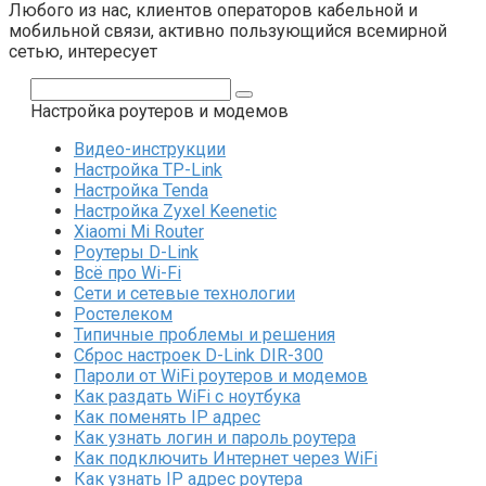
Любого из нас, клиентов операторов кабельной и
мобильной связи, активно пользующийся всемирной
сетью, интересует
Поиск:
Настройка роутеров и модемов
Видео-инструкции
Настройка TP-Link
Настройка Tenda
Настройка Zyxel Keenetic
Xiaomi Mi Router
Роутеры D-Link
Всё про Wi-Fi
Сети и сетевые технологии
Ростелеком
Типичные проблемы и решения
Сброс настроек D-Link DIR-300
Пароли от WiFi роутеров и модемов
Как раздать WiFi с ноутбука
Как поменять IP адрес
Как узнать логин и пароль роутера
Как подключить Интернет через WiFi
Как узнать IP адрес роутера