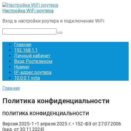
Перейти
к
Настройка WiFi роутера
контенту
Вход в настройки роутера и подключение WiFi
Поиск:
Главная
192.168.1.1
Личный кабинет
Вход Ростелеком
Huawei
IP-адрес роутера
10.0.0.1 yota
Главная
Политика конфиденциальности
ПОЛИТИКА КОНФИДЕНЦИАЛЬНОСТИ
Версия 2025-1 •1 апреля 2025 г. • 152-ФЗ от 27.07.2006
(ред. от 30.11.2024)