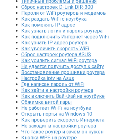
Типичные проблемы и решения
Сброс настроек D-Link DIR-300
Пароли от WiFi роутеров и модемов
Как раздать WiFi с ноутбука
Как поменять IP адрес
Как узнать логин и пароль роутера
Как подключить Интернет через WiFi
Как узнать IP адрес роутера
Как увеличить скорость WiFi
Сброс настроек роутера ASUS
Как усилить сигнал WiFi роутера
Не удается получить доступ к сайту
Восстановление прошивки роутера
Настройка iptv на Asus
Где написан пароль от WiFi
Как зайти в настройки роутера
Как включить Вай-Фай на ноутбуке
Обжимка витой пары
Не работает Wi-Fi на ноутбуке
Открыть порты на Windows 10
Как проверить скорость Интернета
Не заходит в настройки роутера
Что такое роутер и зачем он нужен
Кнопка WPS на роутере