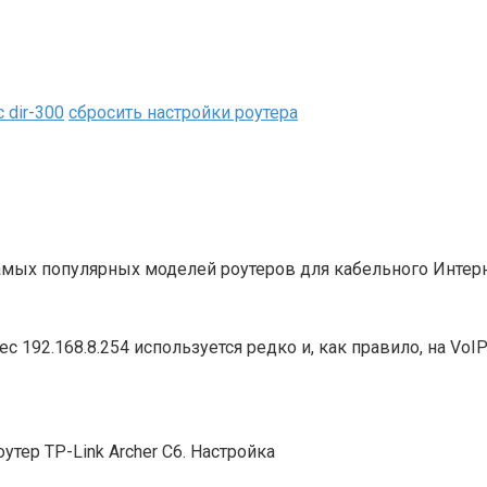
 dir-300
сбросить настройки роутера
самых популярных моделей роутеров для кабельного Интер
с 192.168.8.254 используется редко и, как правило, на Vo
утер TP-Link Archer C6. Настройка