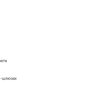
нета
IP-шлюзах