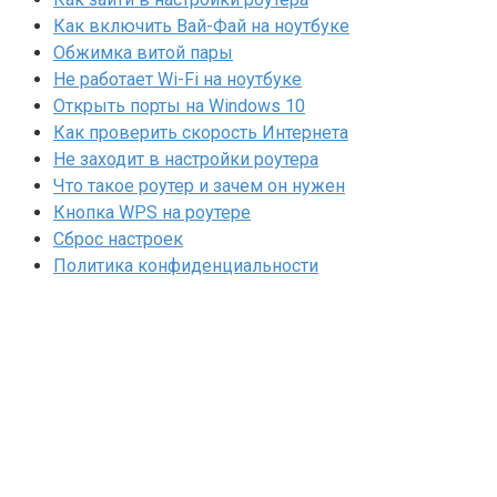
Как включить Вай-Фай на ноутбуке
Обжимка витой пары
Не работает Wi-Fi на ноутбуке
Открыть порты на Windows 10
Как проверить скорость Интернета
Не заходит в настройки роутера
Что такое роутер и зачем он нужен
Кнопка WPS на роутере
Сброс настроек
Политика конфиденциальности