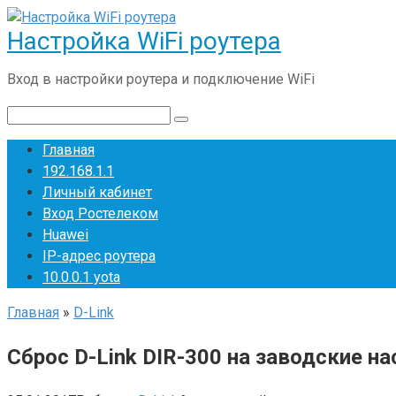
Перейти
Настройка WiFi роутера
к
контенту
Вход в настройки роутера и подключение WiFi
Поиск:
Главная
192.168.1.1
Личный кабинет
Вход Ростелеком
Huawei
IP-адрес роутера
10.0.0.1 yota
Главная
»
D-Link
Сброс D-Link DIR-300 на заводские нас