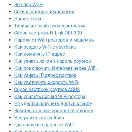
Всё про Wi-Fi
Сети и сетевые технологии
Ростелеком
Типичные проблемы и решения
Сброс настроек D-Link DIR-300
Пароли от WiFi роутеров и модемов
Как раздать WiFi с ноутбука
Как поменять IP адрес
Как узнать логин и пароль роутера
Как подключить Интернет через WiFi
Как узнать IP адрес роутера
Как увеличить скорость WiFi
Сброс настроек роутера ASUS
Как усилить сигнал WiFi роутера
Не удается получить доступ к сайту
Восстановление прошивки роутера
Настройка iptv на Asus
Где написан пароль от WiFi
Как зайти в настройки роутера