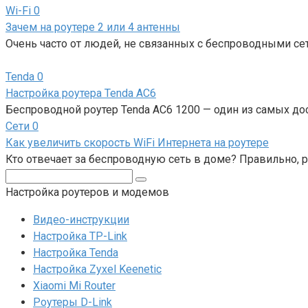
Wi-Fi
0
Зачем на роутере 2 или 4 антенны
Очень часто от людей, не связанных с беспроводными се
Tenda
0
Настройка роутера Tenda AC6
Беспроводной роутер Tenda АС6 1200 — один из самых д
Сети
0
Как увеличить скорость WiFi Интернета на роутере
Кто отвечает за беспроводную сеть в доме? Правильно, р
Поиск:
Настройка роутеров и модемов
Видео-инструкции
Настройка TP-Link
Настройка Tenda
Настройка Zyxel Keenetic
Xiaomi Mi Router
Роутеры D-Link