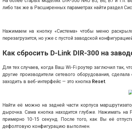
На более старых моделях DIR-300 NRU B5, B6, B7 и т.п. 
либо так же в Расширенных параметрах найти раздел Сис
Нажимаем на кнопку «Система» чтобы меню раскрылос
перезагрузится, но уже с пустой заводской конфигурацией
Как сбросить D-Link DIR-300 на заво
Для тех случаев, когда Ваш Wi-Fi роутер заглючил так, ч
другие производители сетевого оборудования, сделала 
заходить в веб-интерфейс — это кнопка
Reset
.
Найти её можно на задней части корпуса маршрутизатор
дырочка. Сама кнопка находится глубже. Нажимать на
примерно 10-15 секунд. После того, как Вы её отпуст
дефолтовую конфигурацию выполнен.