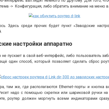
веб-интерфейс выглядит немного по другому. Для того, ч
тема -> Конфигурация, либо обратить внимание на меню в
ь. Здесь среди прочих будет пункт «Заводские настро
.
дские настройки аппаратно
то не пускает в свой веб-интерфейс, либо пользователь заб
ещё один способ, который позволяет сделать сброс роу
а, там же, где располагаются Ethernet-порты и кнопка
 Ресет надо с помощью скрепки или шариковой ручки на
ите, роутер должен моргнуть всеми индикаторами сразу 