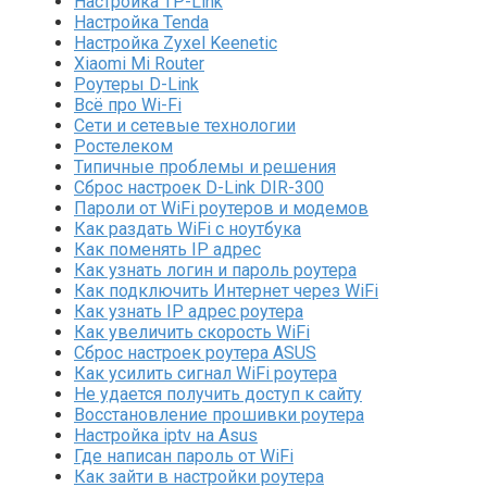
Настройка TP-Link
Настройка Tenda
Настройка Zyxel Keenetic
Xiaomi Mi Router
Роутеры D-Link
Всё про Wi-Fi
Сети и сетевые технологии
Ростелеком
Типичные проблемы и решения
Сброс настроек D-Link DIR-300
Пароли от WiFi роутеров и модемов
Как раздать WiFi с ноутбука
Как поменять IP адрес
Как узнать логин и пароль роутера
Как подключить Интернет через WiFi
Как узнать IP адрес роутера
Как увеличить скорость WiFi
Сброс настроек роутера ASUS
Как усилить сигнал WiFi роутера
Не удается получить доступ к сайту
Восстановление прошивки роутера
Настройка iptv на Asus
Где написан пароль от WiFi
Как зайти в настройки роутера