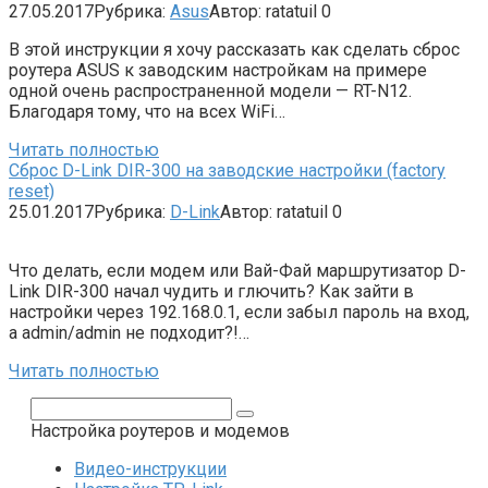
27.05.2017
Рубрика:
Asus
Автор:
ratatuil
0
В этой инструкции я хочу рассказать как сделать сброс
роутера ASUS к заводским настройкам на примере
одной очень распространенной модели — RT-N12.
Благодаря тому, что на всех WiFi…
Читать полностью
Сброс D-Link DIR-300 на заводские настройки (factory
reset)
25.01.2017
Рубрика:
D-Link
Автор:
ratatuil
0
Что делать, если модем или Вай-Фай маршрутизатор D-
Link DIR-300 начал чудить и глючить? Как зайти в
настройки через 192.168.0.1, если забыл пароль на вход,
а admin/admin не подходит?!…
Читать полностью
Поиск:
Настройка роутеров и модемов
Видео-инструкции