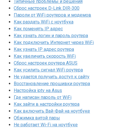
Типичные проблемы и решения
Сброс настроек D-Link DIR-300
Пароли от WiFi роутеров и модемов
Как раздать WiFi с ноутбука
Как поменять IP адрес
Как узнать логин и пароль роутера
Как подключить Интернет через WiFi
Как узнать IP адрес роутера
Как увеличить скорость WiFi
Сброс настроек роутера ASUS
Как усилить сигнал WiFi роутера
Не удается получить доступ к сайту
Восстановление прошивки роутера
Настройка iptv на Asus
Где написан пароль от WiFi
Как зайти в настройки роутера
Как включить Вай-Фай на ноутбуке
Обжимка витой пары
Не работает Wi-Fi на ноутбуке