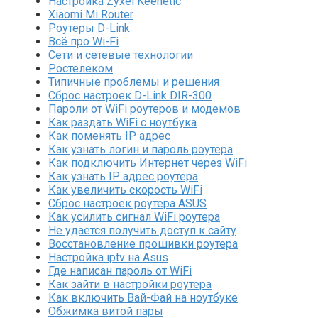
Настройка Zyxel Keenetic
Xiaomi Mi Router
Роутеры D-Link
Всё про Wi-Fi
Сети и сетевые технологии
Ростелеком
Типичные проблемы и решения
Сброс настроек D-Link DIR-300
Пароли от WiFi роутеров и модемов
Как раздать WiFi с ноутбука
Как поменять IP адрес
Как узнать логин и пароль роутера
Как подключить Интернет через WiFi
Как узнать IP адрес роутера
Как увеличить скорость WiFi
Сброс настроек роутера ASUS
Как усилить сигнал WiFi роутера
Не удается получить доступ к сайту
Восстановление прошивки роутера
Настройка iptv на Asus
Где написан пароль от WiFi
Как зайти в настройки роутера
Как включить Вай-Фай на ноутбуке
Обжимка витой пары