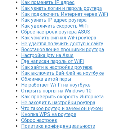
Как поменять IP адрес
Как узнать логин и пароль роутера
Как подключить Интернет через WiFi
Как узнать IP адрес роутера
Как увеличить скорость WiFi
Сброс настроек роутера ASUS
Как усилить сигнал WiFi роутера
Не удается получить доступ к сайту
Восстановление прошивки роутера
Настройка iptv на Asus
Где написан пароль от WiFi
Как зайти в настройки роутера
Как включить Вай-Фай на ноутбуке
Обжимка витой пары
Не работает Wi-Fi на ноутбуке
Открыть порты на Windows 10
Как проверить скорость Интернета
Не заходит в настройки роутера
Что такое роутер и зачем он нужен
Кнопка WPS на роутере
Сброс настроек
Политика конфиденциальности