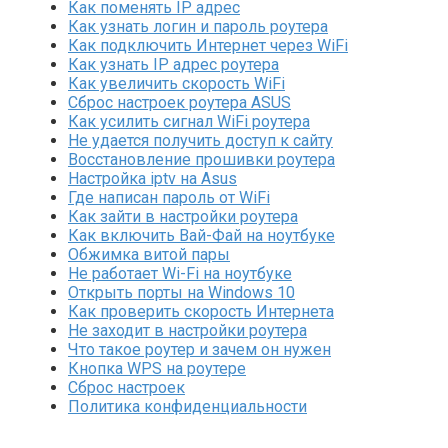
Как поменять IP адрес
Как узнать логин и пароль роутера
Как подключить Интернет через WiFi
Как узнать IP адрес роутера
Как увеличить скорость WiFi
Сброс настроек роутера ASUS
Как усилить сигнал WiFi роутера
Не удается получить доступ к сайту
Восстановление прошивки роутера
Настройка iptv на Asus
Где написан пароль от WiFi
Как зайти в настройки роутера
Как включить Вай-Фай на ноутбуке
Обжимка витой пары
Не работает Wi-Fi на ноутбуке
Открыть порты на Windows 10
Как проверить скорость Интернета
Не заходит в настройки роутера
Что такое роутер и зачем он нужен
Кнопка WPS на роутере
Сброс настроек
Политика конфиденциальности