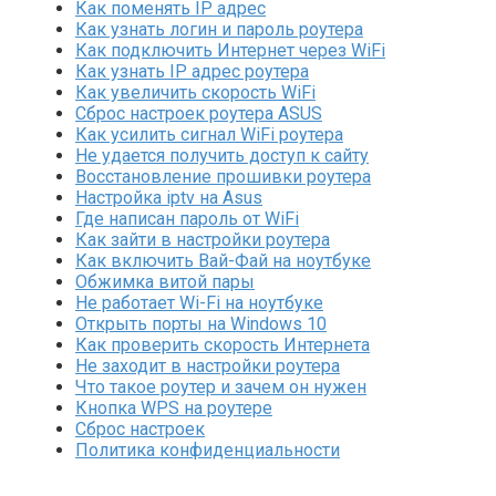
Как поменять IP адрес
Как узнать логин и пароль роутера
Как подключить Интернет через WiFi
Как узнать IP адрес роутера
Как увеличить скорость WiFi
Сброс настроек роутера ASUS
Как усилить сигнал WiFi роутера
Не удается получить доступ к сайту
Восстановление прошивки роутера
Настройка iptv на Asus
Где написан пароль от WiFi
Как зайти в настройки роутера
Как включить Вай-Фай на ноутбуке
Обжимка витой пары
Не работает Wi-Fi на ноутбуке
Открыть порты на Windows 10
Как проверить скорость Интернета
Не заходит в настройки роутера
Что такое роутер и зачем он нужен
Кнопка WPS на роутере
Сброс настроек
Политика конфиденциальности