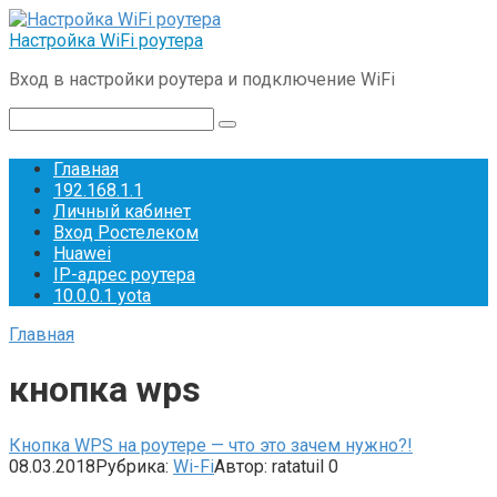
Перейти
к
Настройка WiFi роутера
контенту
Вход в настройки роутера и подключение WiFi
Поиск:
Главная
192.168.1.1
Личный кабинет
Вход Ростелеком
Huawei
IP-адрес роутера
10.0.0.1 yota
Главная
кнопка wps
Кнопка WPS на роутере — что это зачем нужно?!
08.03.2018
Рубрика:
Wi-Fi
Автор:
ratatuil
0