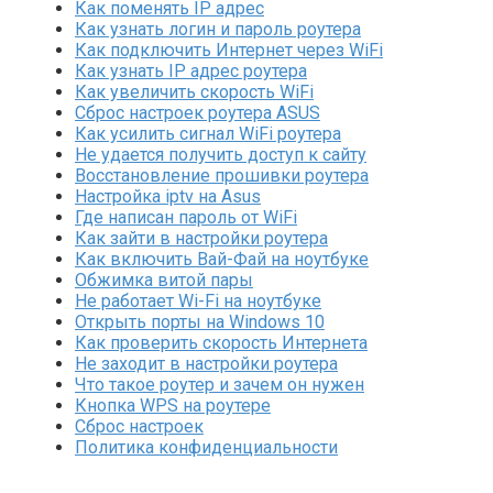
Как поменять IP адрес
Как узнать логин и пароль роутера
Как подключить Интернет через WiFi
Как узнать IP адрес роутера
Как увеличить скорость WiFi
Сброс настроек роутера ASUS
Как усилить сигнал WiFi роутера
Не удается получить доступ к сайту
Восстановление прошивки роутера
Настройка iptv на Asus
Где написан пароль от WiFi
Как зайти в настройки роутера
Как включить Вай-Фай на ноутбуке
Обжимка витой пары
Не работает Wi-Fi на ноутбуке
Открыть порты на Windows 10
Как проверить скорость Интернета
Не заходит в настройки роутера
Что такое роутер и зачем он нужен
Кнопка WPS на роутере
Сброс настроек
Политика конфиденциальности