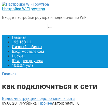
Перейти
к
Настройка WiFi роутера
контенту
Вход в настройки роутера и подключение WiFi
Поиск:
Главная
192.168.1.1
Личный кабинет
Вход Ростелеком
Huawei
IP-адрес роутера
10.0.0.1 yota
Главная
как подключиться к сети
Видео-инструкции подключения к сети
09.06.2017
Рубрика:
Прочее
Автор:
ratatuil
0