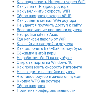
Как подключить Интернет через WiFi
Как узнать IP адрес роутера
Как увеличить скорость WiFi
Сброс настроек роутера ASUS
Как усилить сигнал WiFi роутера
Не удается получить доступ к сайту
Восстановление прошивки роутера
Настройка iptv на Asus
Где написан пароль от WiFi
Как зайти в настройки роутера
Как включить Вай-Фай на ноутбуке
Обжимка витой пары
Не работает Wi-Fi на ноутбуке
Открыть порты на Windows 10
Как проверить скорость Интернета
Не заходит в настройки роутера
Что такое роутер и зачем он нужен
Кнопка WPS на роутере
Сброс настроек
Политика конфиденциальности