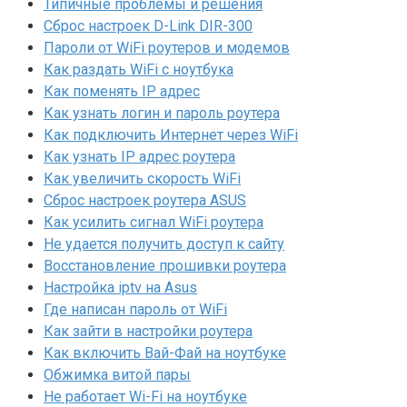
Типичные проблемы и решения
Сброс настроек D-Link DIR-300
Пароли от WiFi роутеров и модемов
Как раздать WiFi с ноутбука
Как поменять IP адрес
Как узнать логин и пароль роутера
Как подключить Интернет через WiFi
Как узнать IP адрес роутера
Как увеличить скорость WiFi
Сброс настроек роутера ASUS
Как усилить сигнал WiFi роутера
Не удается получить доступ к сайту
Восстановление прошивки роутера
Настройка iptv на Asus
Где написан пароль от WiFi
Как зайти в настройки роутера
Как включить Вай-Фай на ноутбуке
Обжимка витой пары
Не работает Wi-Fi на ноутбуке