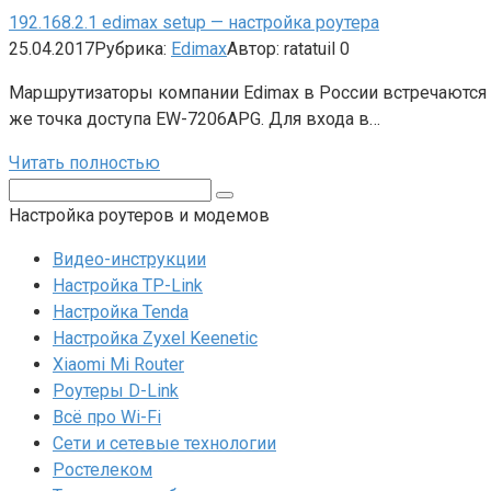
192.168.2.1 edimax setup — настройка роутера
25.04.2017
Рубрика:
Edimax
Автор:
ratatuil
0
Маршрутизаторы компании Edimax в России встречаются р
же точка доступа EW-7206APG. Для входа в…
Читать полностью
Поиск:
Настройка роутеров и модемов
Видео-инструкции
Настройка TP-Link
Настройка Tenda
Настройка Zyxel Keenetic
Xiaomi Mi Router
Роутеры D-Link
Всё про Wi-Fi
Сети и сетевые технологии
Ростелеком