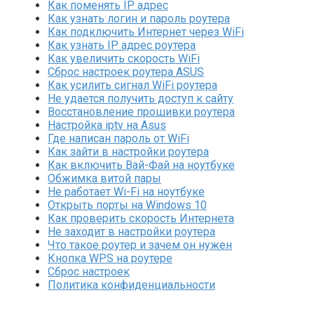
Как поменять IP адрес
Как узнать логин и пароль роутера
Как подключить Интернет через WiFi
Как узнать IP адрес роутера
Как увеличить скорость WiFi
Сброс настроек роутера ASUS
Как усилить сигнал WiFi роутера
Не удается получить доступ к сайту
Восстановление прошивки роутера
Настройка iptv на Asus
Где написан пароль от WiFi
Как зайти в настройки роутера
Как включить Вай-Фай на ноутбуке
Обжимка витой пары
Не работает Wi-Fi на ноутбуке
Открыть порты на Windows 10
Как проверить скорость Интернета
Не заходит в настройки роутера
Что такое роутер и зачем он нужен
Кнопка WPS на роутере
Сброс настроек
Политика конфиденциальности