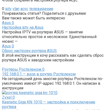
чтобы сохранить настройки роутера Асус.
0
iptv
vlan
асус
телевидение
Понравилась статья? Поделиться с друзьями:
Вам также может быть интересно
Asus
0
Настройка iptv на Asus
Настройка IPTV на роутерах ASUS — занятие
относительно простое и несложное. Единственный
нюанс —
Asus
0
Сброс настроек роутера ASUS
В этой инструкции я хочу рассказать как сделать сброс
роутера ASUS к заводским настройкам
Роутеры Ростелеком
0
192.168.0.1 — вход в роутер Ростелеком
На сегодняшний день многие роутеры Ростелеком по-
умолчанию имеют IP-адрес 192.168.0.1. Он написан в
инструкции
Zyxel
0
Keenetic Giga KN-1010 — настройка и подключение
роутера