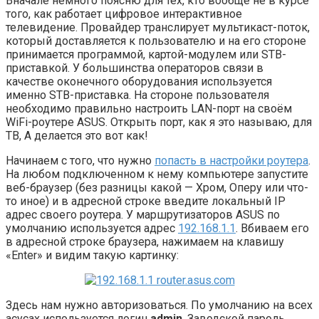
Вначале немного поясню для тех, кто вообще не в курсе
того, как работает цифровое интерактивное
телевидение. Провайдер транслирует мультикаст-поток,
который доставляется к пользователю и на его стороне
принимается программой, картой-модулем или STB-
приставкой. У большинства операторов связи в
качестве оконечного оборудования используется
именно STB-приставка. На стороне пользователя
необходимо правильно настроить LAN-порт на своём
WiFi-роутере ASUS. Открыть порт, как я это называю, для
ТВ, А делается это вот как!
Начинаем с того, что нужно
попасть в настройки роутера
.
На любом подключенном к нему компьютере запустите
веб-браузер (без разницы какой — Хром, Оперу или что-
то иное) и в адресной строке введите локальный IP
адрес своего роутера. У маршрутизаторов ASUS по
умолчанию используется адрес
192.168.1.1
. Вбиваем его
в адресной строке браузера, нажимаем на клавишу
«Enter» и видим такую картинку:
Здесь нам нужно авторизоваться. По умолчанию на всех
асусах используется логин
admin
. Заводской пароль,