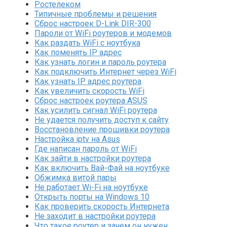
Ростелеком
Типичные проблемы и решения
Сброс настроек D-Link DIR-300
Пароли от WiFi роутеров и модемов
Как раздать WiFi с ноутбука
Как поменять IP адрес
Как узнать логин и пароль роутера
Как подключить Интернет через WiFi
Как узнать IP адрес роутера
Как увеличить скорость WiFi
Сброс настроек роутера ASUS
Как усилить сигнал WiFi роутера
Не удается получить доступ к сайту
Восстановление прошивки роутера
Настройка iptv на Asus
Где написан пароль от WiFi
Как зайти в настройки роутера
Как включить Вай-Фай на ноутбуке
Обжимка витой пары
Не работает Wi-Fi на ноутбуке
Открыть порты на Windows 10
Как проверить скорость Интернета
Не заходит в настройки роутера
Что такое роутер и зачем он нужен