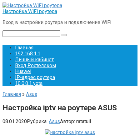
Перейти
к
Настройка WiFi роутера
контенту
Вход в настройки роутера и подключение WiFi
Поиск:
Главная
192.168.1.1
Личный кабинет
Вход Ростелеком
Huawei
IP-адрес роутера
10.0.0.1 yota
Главная
»
Asus
Настройка iptv на роутере ASUS
08.01.2020
Рубрика:
Asus
Автор:
ratatuil