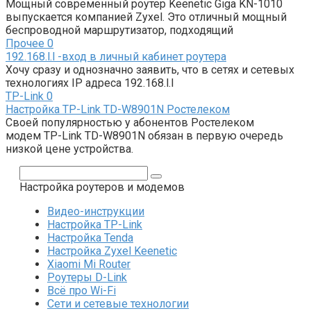
Мощный современный роутер Keenetic Giga KN-1010
выпускается компанией Zyxel. Это отличный мощный
беспроводной маршрутизатор, подходящий
Прочее
0
192.168.l.l -вход в личный кабинет роутера
Хочу сразу и однозначно заявить, что в сетях и сетевых
технологиях IP адреса 192.168.l.l
TP-Link
0
Настройка TP-Link TD-W8901N Ростелеком
Своей популярностью у абонентов Ростелеком
модем TP-Link TD-W8901N обязан в первую очередь
низкой цене устройства.
Поиск:
Настройка роутеров и модемов
Видео-инструкции
Настройка TP-Link
Настройка Tenda
Настройка Zyxel Keenetic
Xiaomi Mi Router
Роутеры D-Link
Всё про Wi-Fi
Сети и сетевые технологии