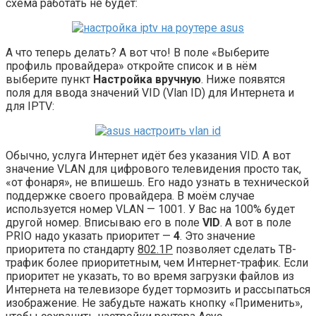
схема работать не будет:
А что теперь делать? А вот что! В поле «Выберите
профиль провайдера» откройте список и в нём
выберите пункт
Настройка вручную
. Ниже появятся
поля для ввода значений VID (Vlan ID) для Интернета и
для IPTV:
Обычно, услуга Интернет идёт без указания VID. А вот
значение VLAN для цифрового телевидения просто так,
«от фонаря», не впишешь. Его надо узнать в технической
поддержке своего провайдера. В моём случае
используется номер VLAN — 1001. У Вас на 100% будет
другой номер. Вписываю его в поле
VID
. А вот в поле
PRIO надо указать приоритет —
4
. Это значение
приоритета по стандарту
802.1P
позволяет сделать ТВ-
трафик более приоритетным, чем Интернет-трафик. Если
приоритет не указать, то во время загрузки файлов из
Интернета на телевизоре будет тормозить и рассыпаться
изображение. Не забудьте нажать кнопку «Применить»,